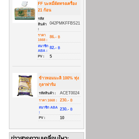
FF บะหมี่ผัดทรงเครื่อง
21 ก้อน
รหัส
042PMKFFBS21
สินค้า
:
ราคา
86.-
฿
1668 :
สมาชิก
82.-
฿
ABA :
5
PV :
ข้าวหอมมะลิ 100% ทุ่ง
กุลาฟาร์ม
ACET0024
รหัสสินค้า :
230.-
฿
ราคา 1668 :
สมาชิก ABA
230.-
฿
:
10
PV :