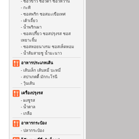
-
ซีอิ๊วขาว ซีอิ๊วดำ ซีอิ๊วหวาน
-
กะทิ
-
ซอสพริก ซอสมะเขือเทศ
-
เต้าเจี้ยว
-
น้ำพริกเผา
-
ซอสเปรี้ยว ซอสปรุงรส ซอส
เหยาะจิ้ม
-
ซอสหอยนางรม ซอสเห็ดหอม
-
น้ำส้มสายชู น้ำมะนาว
อาหารประเภทเส้น
-
เส้นเล็ก เส้นหมี่ บะหมี่
-
สปาเกตตี้ มักกะโรนี
-
วุ้นเส้น
เครื่องปรุงรส
-
ผงชูรส
-
น้ำตาล
-
เกลือ
อาหารกระป๋อง
-
ปลากระป๋อง