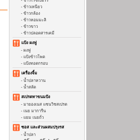
-
ข้าวไรซ์เบอร์รี่
-
ข้าวเหนียว
-
ข้าวกล้อง
-
ข้าวหอมมะลิ
-
ข้าวขาว
-
ข้าวปลอดสารเคมี
แป้ง ผงฟู
-
ผงฟู
-
แป้งข้าวโพด
-
แป้งทอดกรอบ
เครื่องจิ้ม
-
น้ำปลาหวาน
-
น้ำสลัด
สเปรดทาขนมปัง
-
มายองเนส แซนวิชสเปรด
-
เนย มาการีน
-
แยม เนยถั่ว
ซอส และส่วนผสมปรุงรส
-
น้ำปลา