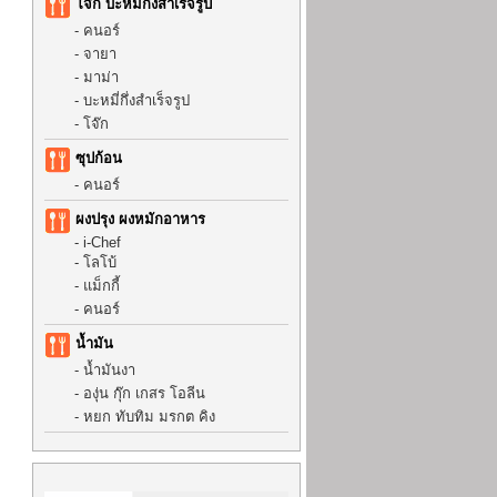
โจ๊ก บะหมี่กึ่งสำเร็จรูป
-
คนอร์
-
จายา
-
มาม่า
-
บะหมี่กึ่งสำเร็จรูป
-
โจ๊ก
ซุปก้อน
-
คนอร์
ผงปรุง ผงหมักอาหาร
-
i-Chef
-
โลโบ้
-
แม็กกี้
-
คนอร์
น้ำมัน
-
น้ำมันงา
-
องุ่น กุ๊ก เกสร โอลีน
-
หยก ทับทิม มรกต คิง