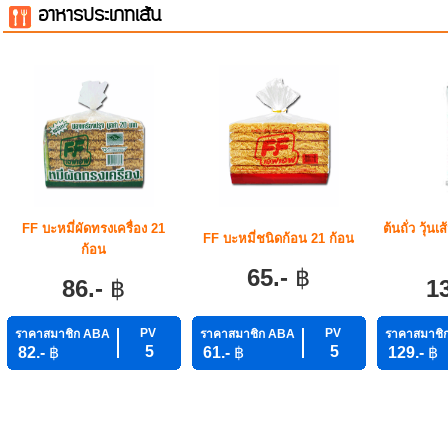
อาหารประเภทเส้น
FF บะหมี่ผัดทรงเครื่อง 21
ต้นถั่ว วุ้
FF บะหมี่ชนิดก้อน 21 ก้อน
ก้อน
65.-
฿
86.-
฿
1
PV
PV
ราคาสมาชิก ABA
ราคาสมาชิก ABA
ราคาสมาชิ
5
5
82.-
฿
61.-
฿
129.-
฿