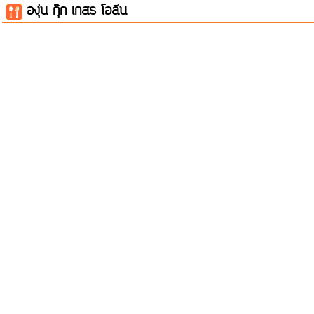
องุ่น กุ๊ก เกสร โอลีน