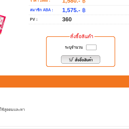
1,580.-
฿
ราคา 1668 :
1,575.-
฿
สมาชิก ABA :
360
PV :
ระบุจำนวน
ถใช้สูดดมและทา