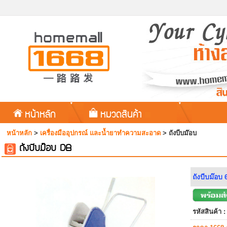
หน้าหลัก
หมวดสินค้า
หน้าหลัก
>
เครื่องมืออุปกรณ์ และน้ำยาทำความสะอาด
>
ถังบีบม๊อบ
ถังบีบม๊อบ DB
ถังบีบม๊อบ 
รหัสสินค้า :