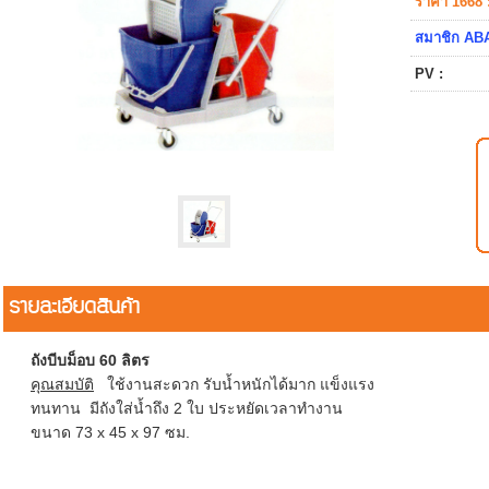
ราคา 1668 
สมาชิก ABA
PV :
รายละเอียดสินค้า
ถังบีบม็อบ 60 ลิตร
คุณสมบัติ
ใช้งานสะดวก รับน้ำหนักได้มาก แข็งแรง
ทนทาน มีถังใส่น้ำถึง 2 ใบ ประหยัดเวลาทำงาน
ขนาด 73 x 45 x 97 ซม.