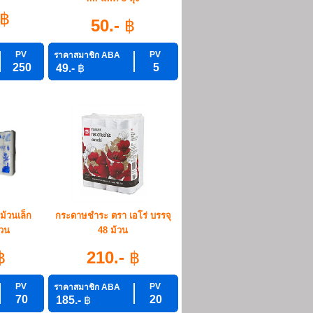
฿
50.-
฿
PV
PV
ราคาสมาชิก ABA
250
5
49.-
฿
้วนเล็ก
กระดาษชำระ ตรา เอโร่ บรรจุ
วน
48 ม้วน
฿
210.-
฿
PV
PV
ราคาสมาชิก ABA
70
20
185.-
฿