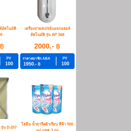
์อัตโนมัติ
เครื่องจ่ายสเปรย์แอลกอฮอล์
00
อัตโนมัติ รุ่น AP 568
฿
2000.-
฿
PV
PV
ราคาสมาชิก ABA
100
100
1950.-
฿
ไฮยีน น้ำยารีดผ้าเรียบ สีฟ้า 500
 รุ่น D-207
ml แพค 3 ถุง