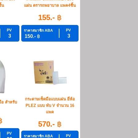
ิ้น
แผ่น ตรารถพยาบาล แพค4ชิ้น
฿
155.-
฿
PV
PV
ราคาสมาชิก ABA
3
3
150.-
฿
กระดาษเช็ดมือแบบแผ่น ยี่ห้อ
มือ สำหรับ
PLEZ แบบ พับ V จำนวน 16
แพค
฿
570.-
฿
PV
PV
ราคาสมาชิก ABA