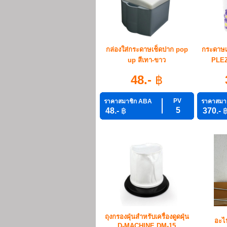
กล่องใส่กระดาษเช็ดปาก pop
กระดาษเช
up สีเทา-ขาว
PLEZ
48.-
฿
PV
ราคาสมาชิก ABA
ราคาสมา
5
48.-
฿
370.-
ถุงกรองฝุ่นสำหรับเครื่องดูดฝุ่น
อะไห
D-MACHINE DM-15