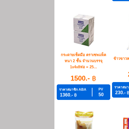
กระดาษเช็ดมือ ตราเซพแพ็ค
ข้าวขาวห
หนา 2 ชั้น จำนวนบรรจุ
1x4x8ห่อ = 25...
1500.-
฿
ราคาสมา
PV
ราคาสมาชิก ABA
230.-
50
1360.-
฿