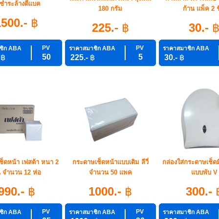
ชำระล้างดีแบค
180 กรัม
ก้าน แพ็ค 2 ช
1500.-
฿
225.-
฿
30.-
PV
PV
ชิก ABA
ราคาสมาชิก ABA
ราคาสมาชิก ABA
50
5
-
฿
225.-
฿
30.-
฿
็ดหน้า เฟสต้า หนา 2
กระดาษเช็ดหน้าแบบเติม ลีวี่
กล่องใส่กระดาษเช็ด
้น จำนวน 12 ห่อ
จำนวน 50 แพค
แบบพับ V
990.-
฿
1000.-
฿
300.-
PV
PV
ชิก ABA
ราคาสมาชิก ABA
ราคาสมาชิก ABA