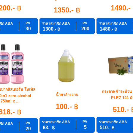
200.-
฿
1490.-
1350.-
฿
PV
PV
ชิก ABA
ราคาสมาชิก ABA
ราคาสมาชิก ABA
30
200
฿
1300.-
฿
1480.-
฿
นปากลิสเตอรีน โทเทิล
กระดาษชำระม้วน ม
น้ำยาล้างจาน
0in1 zero alcohol
PLEZ 144 ม้
750ml x ...
100.-
฿
510.-
318.-
฿
PV
ราคาสมาชิก ABA
ราคาสมาชิก ABA
PV
ชิก ABA
5
83.-
฿
510.-
฿
20
฿