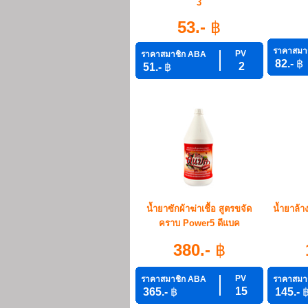
3
53.-
฿
ราคาสมา
PV
ราคาสมาชิก ABA
82.-
฿
2
51.-
฿
น้ำยาซักผ้าฆ่าเชื้อ สูตรขจัด
น้ำยาล้าง
คราบ Power5 ดีแบค
380.-
฿
PV
ราคาสมาชิก ABA
ราคาสมา
15
365.-
฿
145.-