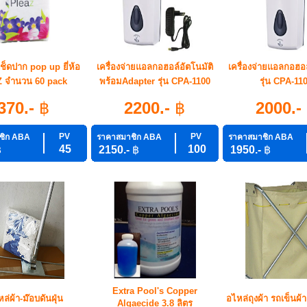
็ดปาก pop up ยี่ห้อ
เครื่องจ่ายแอลกอฮอล์อัตโนมัติ
เครื่องจ่ายแอลกอฮอล
 จำนวน 60 pack
พร้อมAdapter รุ่น CPA-1100
รุ่น CPA-11
370.-
฿
2200.-
฿
2000.-
PV
PV
ชิก ABA
ราคาสมาชิก ABA
ราคาสมาชิก ABA
45
100
฿
2150.-
฿
1950.-
฿
Extra Pool's Copper
ล่ผ้า-ม๊อบดันฝุ่น
อไหล่ถุงผ้า รถเข็นผ้า
Algaecide 3.8 ลิตร