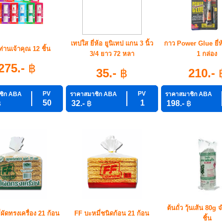
เทปใส ยี่ห้อ ยูนิเทป แกน 3 นิ้ว
กาว Power Glue ยี่
่านเจ้าคุณ 12 ชิ้น
3/4 ยาว 72 หลา
1 กล่อง
275.-
฿
35.-
฿
210.-
PV
PV
ชิก ABA
ราคาสมาชิก ABA
ราคาสมาชิก ABA
50
1
฿
32.-
฿
198.-
฿
ต้นถั่ว วุ้นเส้น 80
ผัดทรงเครื่อง 21 ก้อน
FF บะหมี่ชนิดก้อน 21 ก้อน
ชิ้น