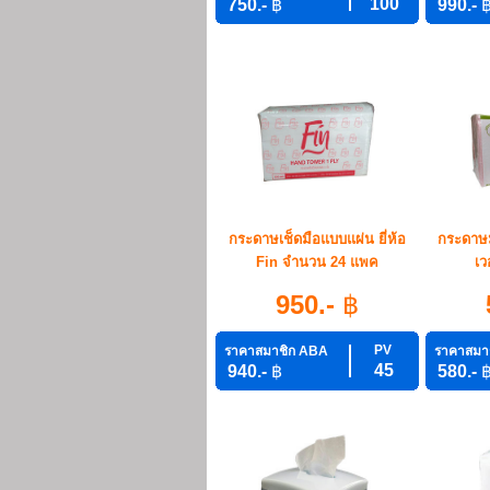
100
750.-
฿
990.-
กระดาษเช็ดมือแบบแผ่น ยี่ห้อ
กระดาษมิ
Fin จำนวน 24 แพค
เว
950.-
฿
PV
ราคาสมาชิก ABA
ราคาสมา
45
940.-
฿
580.-