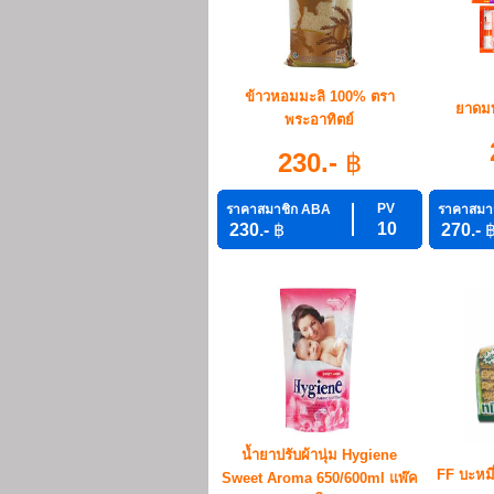
ข้าวหอมมะลิ 100% ตรา
ยาดมท
พระอาทิตย์
230.-
฿
PV
ราคาสมาชิก ABA
ราคาสมา
10
230.-
฿
270.-
น้ำยาปรับผ้านุ่ม Hygiene
FF บะหมี่
Sweet Aroma 650/600ml แพ๊ค