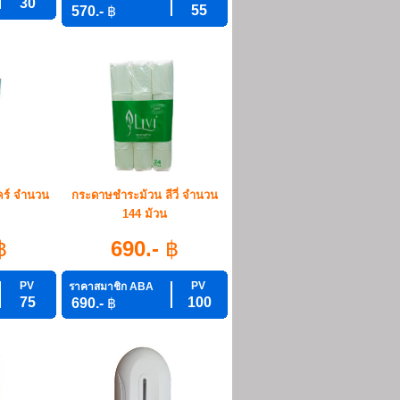
30
55
570.-
฿
ร์ จำนวน
กระดาษชำระม้วน ลีวี่ จำนวน
144 ม้วน
฿
690.-
฿
PV
PV
ราคาสมาชิก ABA
75
100
690.-
฿