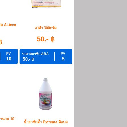
ห้อ ALteco
งาดำ 300กรัม
50.-
฿
฿
PV
PV
ราคาสมาชิก ABA
10
5
50.-
฿
g จำนวน 10
น้ำยาซักผ้ำ Extreme ดีแบค