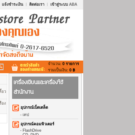
แจ้งชำระเงิน
ติดต่อเรา
เข้าสู่ระบบ
ABA
จำนวน:
0 รายการ
รวมเป็นเงิน:
0 ฿
เครื่องเขียนและเครื่องใช้
สำนักงาน
ี้ยว
ื่อง
อุปกรณ์เบ็ดเตล็ด
-
เทป
อุปกรณ์คอมพิวเตอร์
-
FlashDrive
-
CD, DVD