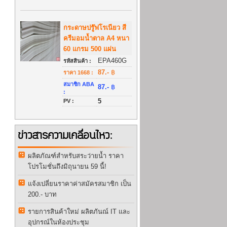
กระดาษปรู๊ฟโรเนียว สี
ครีมอมน้ำตาล A4 หนา
60 แกรม 500 แผ่น
EPA460G
รหัสสินค้า :
87.-
฿
ราคา 1668 :
สมาชิก ABA
87.-
฿
:
5
PV :
ข่าวสารความเคลื่อนไหว:
ผลิตภัณฑ์สำหรับสระว่ายน้ำ ราคา
โปรโมชั่นถึงมิถุนายน 59 นี้!
แจ้งเปลี่ยนราคาค่าสมัครสมาชิก เป็น
200.- บาท
รายการสินค้าใหม่ ผลิตภันณ์ IT และ
อุปกรณ์ในห้องประชุม