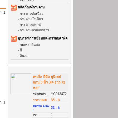
ผลิตภัณฑ์กระดาษ
้า
1
-
กระดาษต่อเนื่อง
-
กระดาษโรเนียว
-
กระดาษแฟกซ์
-
กระดาษถ่ายเอกสาร
อุปกรณ์การเขียนและการลบคำผิด
-
กบเหลาดินสอ
-
สี
-
ดินสอ
เทปใส ยี่ห้อ ยูนิเทป
แกน 3 นิ้ว 3/4 ยาว 72
หลา
YC013472
รหัสสินค้า :
35.-
฿
ราคา 1668 :
้า
1
สมาชิก ABA
32.-
฿
:
1
PV :