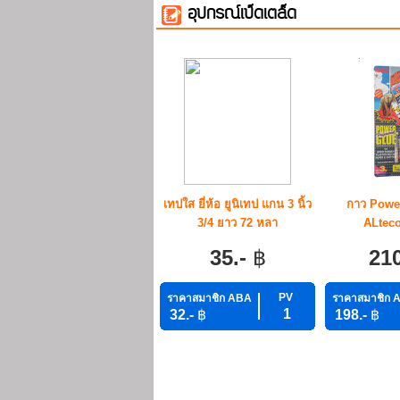
อุปกรณ์เบ็ดเตล็ด
เทปใส ยี่ห้อ ยูนิเทป แกน 3 นิ้ว
กาว Power 
3/4 ยาว 72 หลา
ALteco
35.-
฿
21
PV
ราคาสมาชิก ABA
ราคาสมาชิก 
1
32.-
฿
198.-
฿