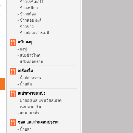
-
ข้าวไรซ์เบอร์รี่
-
ข้าวเหนียว
-
ข้าวกล้อง
-
ข้าวหอมมะลิ
-
ข้าวขาว
-
ข้าวปลอดสารเคมี
แป้ง ผงฟู
-
ผงฟู
-
แป้งข้าวโพด
-
แป้งทอดกรอบ
เครื่องจิ้ม
-
น้ำปลาหวาน
-
น้ำสลัด
สเปรดทาขนมปัง
-
มายองเนส แซนวิชสเปรด
-
เนย มาการีน
-
แยม เนยถั่ว
ซอส และส่วนผสมปรุงรส
-
น้ำปลา