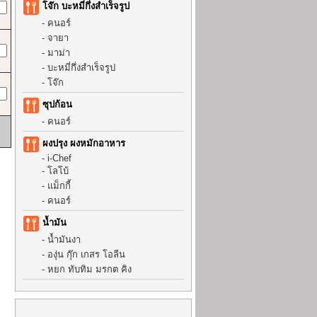
โจ๊ก บะหมี่กึ่งสำเร็จรูป
-
คนอร์
-
จายา
-
มาม่า
-
บะหมี่กึ่งสำเร็จรูป
-
โจ๊ก
ซุปก้อน
-
คนอร์
ผงปรุง ผงหมักอาหาร
-
i-Chef
-
โลโบ้
-
แม็กกี้
-
คนอร์
น้ำมัน
-
น้ำมันงา
-
องุ่น กุ๊ก เกสร โอลีน
-
หยก ทับทิม มรกต คิง