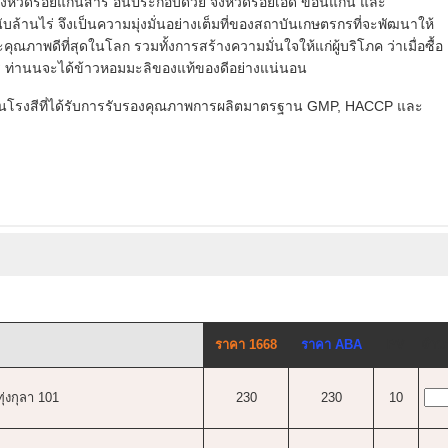
ังหวัดร้อยแก่นสาร อันประกอบด้วย จังหวัดร้อยเอ็ด ขอนแก่น และ
ับล้านไร่ จึงเป็นความมุ่งมั่นอย่างเต็มที่ของสถาบันเกษตรกรที่จะพัฒนาให้
คุณภาพดีที่สุดในโลก รวมทั้งการสร้างความมั่นใจให้แก่ผู้บริโภค ว่าเมื่อซื้อ
าร ท่านนจะได้ข้าวหอมมะลิของแท้ของดีอย่างแน่นอน
็นโรงสีที่ได้รับการรับรองคุณภาพการผลิตมาตรฐาน GMP, HACCP และ
ราคา 1668
ราคา ABA
PV
จำน
่งกุลา 101
230
230
10