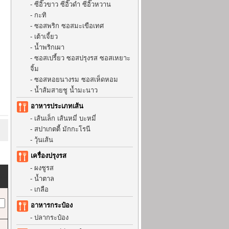
-
ซีอิ๊วขาว ซีอิ๊วดำ ซีอิ๊วหวาน
-
กะทิ
-
ซอสพริก ซอสมะเขือเทศ
-
เต้าเจี้ยว
-
น้ำพริกเผา
-
ซอสเปรี้ยว ซอสปรุงรส ซอสเหยาะ
จิ้ม
-
ซอสหอยนางรม ซอสเห็ดหอม
-
น้ำส้มสายชู น้ำมะนาว
อาหารประเภทเส้น
-
เส้นเล็ก เส้นหมี่ บะหมี่
-
สปาเกตตี้ มักกะโรนี
-
วุ้นเส้น
เครื่องปรุงรส
-
ผงชูรส
วน
-
น้ำตาล
-
เกลือ
อาหารกระป๋อง
-
ปลากระป๋อง