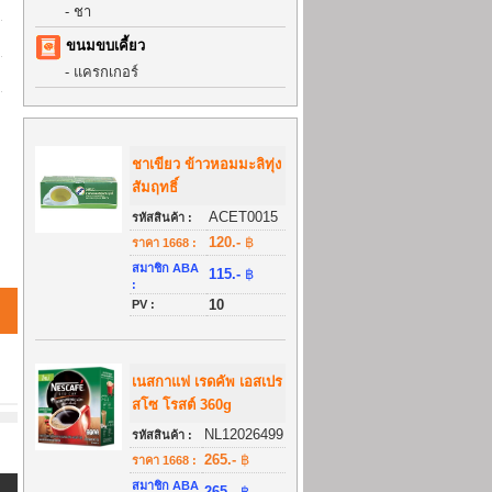
-
ชา
ขนมขบเคี้ยว
-
แครกเกอร์
ชาเขียว ข้าวหอมมะลิทุ่ง
สัมฤทธิ์
ACET0015
รหัสสินค้า :
120.-
฿
ราคา 1668 :
สมาชิก ABA
115.-
฿
:
10
PV :
เนสกาแฟ เรดคัพ เอสเปร
สโซ โรสต์ 360g
NL12026499
รหัสสินค้า :
265.-
฿
ราคา 1668 :
สมาชิก ABA
265.-
฿