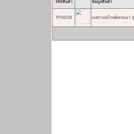
รหัสสินค้า
ข้อมูลสินค้า
TPS0729
เนสกาแฟโกลด์เครมมา ถุง