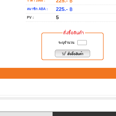
225.-
฿
ราคา 1668 :
225.-
฿
สมาชิก ABA :
5
PV :
ระบุจำนวน