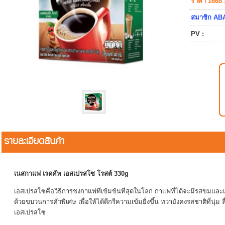
ราคา 1668 
สมาชิก ABA
PV :
รายละเอียดสินค้า
เนสกาแฟ เรดคัพ เอสเปรสโซ โรสต์ 330g
เอสเปรสโซคือวิธีการชงกาแฟที่เข้มข้นที่สุดในโลก กาแฟที่ได้จะมีรสขมและ
ด้วยขบวนการคั่วพิเศษ เพื่อให้ได้ดีกรีความเข้มยิ่งขึ้น ทว่ายังคงรสชาติที่นุ่ม 
เอสเปรสโซ