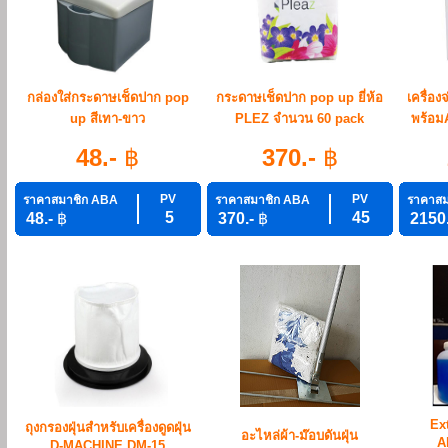
กล่องใส่กระดาษเช็ดปาก pop
กระดาษเช็ดปาก pop up ยี่ห้อ
เครื่อง
up สีเทา-ขาว
PLEZ จำนวน 60 pack
พร้อมA
48.-
฿
370.-
฿
PV
PV
ราคาสมาชิก ABA
ราคาสมาชิก ABA
ราคาสม
5
45
48.-
฿
370.-
฿
2150
Ex
ถุงกรองฝุ่นสำหรับเครื่องดูดฝุ่น
อะไหล่ผ้า-ม๊อบดันฝุ่น
A
D-MACHINE DM-15