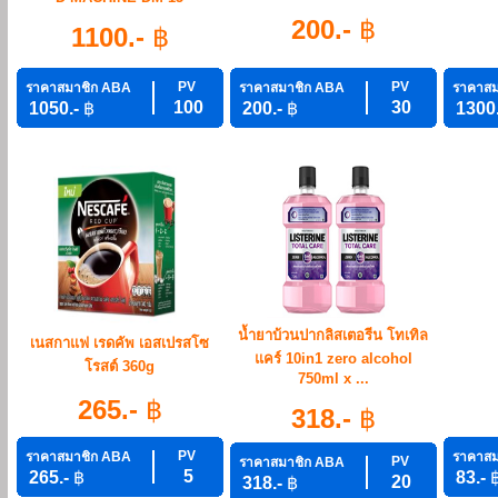
200.-
฿
1100.-
฿
PV
PV
ราคาสมาชิก ABA
ราคาสมาชิก ABA
ราคาสม
100
30
1050.-
฿
200.-
฿
1300
น้ำยาบ้วนปากลิสเตอรีน โทเทิล
เนสกาแฟ เรดคัพ เอสเปรสโซ
แคร์ 10in1 zero alcohol
โรสต์ 360g
750ml x ...
265.-
฿
318.-
฿
PV
ราคาสมาชิก ABA
ราคาสม
PV
ราคาสมาชิก ABA
5
265.-
฿
83.-
20
318.-
฿