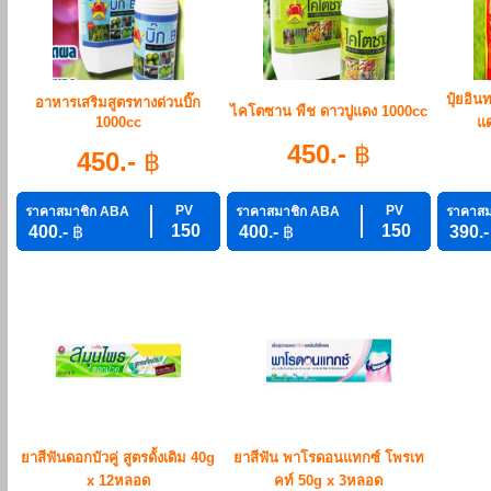
ปุ๋ยอิน
อาหารเสริมสูตรทางด่วนบิ๊ก
ไคโตซาน พืช ดาวปูแดง 1000cc
1000cc
แด
450.-
฿
450.-
฿
PV
PV
ราคาสมาชิก ABA
ราคาสมาชิก ABA
ราคาสม
150
150
400.-
฿
400.-
฿
390.
ยาสีฟันดอกบัวคู่ สูตรดั้งเดิม 40g
ยาสีฟัน พาโรดอนแทกซ์ โพรเท
x 12หลอด
คท์ 50g x 3หลอด