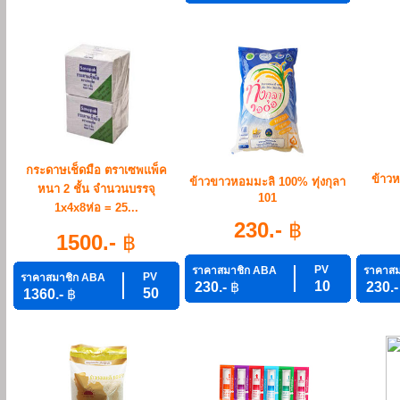
กระดาษเช็ดมือ ตราเซพแพ็ค
ข้าวห
ข้าวขาวหอมมะลิ 100% ทุ่งกุลา
หนา 2 ชั้น จำนวนบรรจุ
101
1x4x8ห่อ = 25...
230.-
฿
1500.-
฿
PV
ราคาสมาชิก ABA
ราคาสม
PV
ราคาสมาชิก ABA
10
230.-
฿
230.
50
1360.-
฿