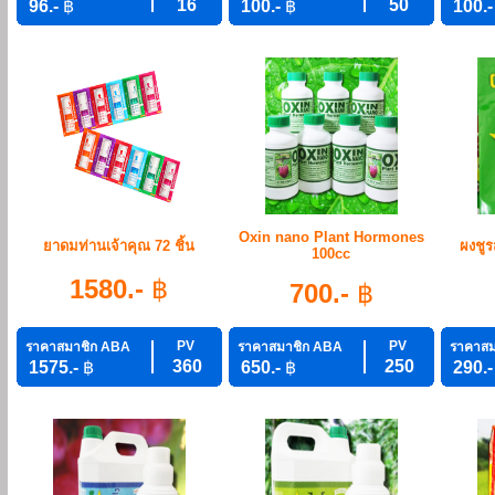
16
50
96.-
฿
100.-
฿
100.
Oxin nano Plant Hormones
ยาดมท่านเจ้าคุณ 72 ชิ้น
ผงชูร
100cc
1580.-
฿
700.-
฿
PV
PV
ราคาสมาชิก ABA
ราคาสมาชิก ABA
ราคาสม
360
250
1575.-
฿
650.-
฿
290.