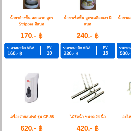
น้ำยาล้างพื้น ลอกแวก สูตร
น้ำยาเช็ดพื้น สูตรเคลือบเงา ดี
น้ำยาเคล
Stripper ดีแบค
แบค
170.-
฿
240.-
฿
PV
PV
ราคาสมาชิก ABA
ราคาสมาชิก ABA
ราคาสม
10
15
160.-
฿
230.-
฿
500.
เครื่องจ่ายสเปรย์ รุ่น CP-58
ไม้รีดน้ำ ขนาด 24 นิ้ว
อะไหล
620.-
฿
420.-
฿