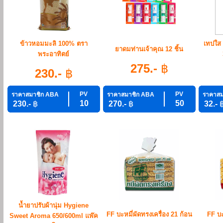
ข้าวหอมมะลิ 100% ตรา
เทปใส ย
ยาดมท่านเจ้าคุณ 12 ชิ้น
พระอาทิตย์
275.-
฿
230.-
฿
PV
PV
ราคาสมาชิก ABA
ราคาสมาชิก ABA
ราคาสม
10
50
230.-
฿
270.-
฿
32.-
น้ำยาปรับผ้านุ่ม Hygiene
FF บะหมี่ผัดทรงเครื่อง 21 ก้อน
FF บะ
Sweet Aroma 650/600ml แพ๊ค